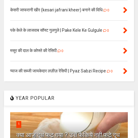
केसरी जाफरानी खीर (kesari jafrani kheer) बनाने की विधि
0
पके केले के लाजवाब सॉफ्ट गुलगुले | Pake Kele Ke Gulgule
0
मसूर की दाल के कोफ्ते की रेसिपी
0
प्याज की सब्जी जायकेदार लज़ीज़ रेसिपी | Pyaz Sabzi Recipe
0
YEAR POPULAR
1
क्या आज दूध फट गया ? उसे फेंकिये नही.फटे दूध