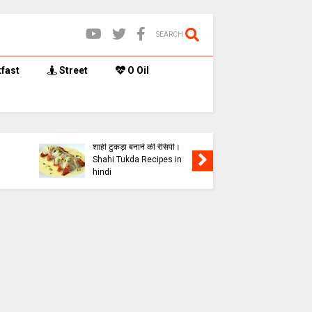
SEARCH
fast
Street
O Oil
मूंगफली गुड
शाही टुकड़ा बनाने की रेसिपी।
ख़स्ता बनान
Shahi Tukda Recipes in
Peanut Ch
hindi
Recipes