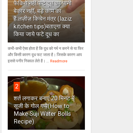
फेंकिये नही.फटे दूध का पानी
बेकार नहीं, बड़े काम का
है.लज़ीज़ किचेन मंत्र (laziz
kitchen tips)बताएगा क्या
किया जाये फटे दूध का
कभी-कभी ऐसा होता है कि दूध को गर्म न करने से या फिर
और किसी कारण दूध फट जाता है। जिसके कारण आप
इससे पनीर निकाल लेते है। ...
Readmore
2
शर्त लगाकर बनाएं 20 मिनट में
सूजी के गोल गप्पे(How to
Make Suji Water Bolls
Recipe)