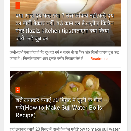
1
क्या आज दूध फट गया ? उसे फेंकिये नही.फटे दूध
का पानी बेकार नहीं, बड़े काम का है.लज़ीज़ किचेन
मंत्र (laziz kitchen tips)बताएगा क्या किया
जाये फटे दूध का
कभी-कभी ऐसा होता है कि दूध को गर्म न करने से या फिर और किसी कारण दूध फट
जाता है। जिसके कारण आप इससे पनीर निकाल लेते है। ...
Readmore
2
शर्त लगाकर बनाएं 20 मिनट में सूजी के गोल
गप्पे(How to Make Suji Water Bolls
Recipe)
शर्त लगाकर बनाएं 20 मिनट में सूजी के गोल गप्पे(how to make suji water