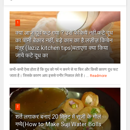
1
क्या आज दूध फट गया ? उसे फेंकिये नही.फटे दूध
का पानी बेकार नहीं, बड़े काम का है.लज़ीज़ किचेन
मंत्र (laziz kitchen tips)बताएगा क्या किया
जाये फटे दूध का
कभी-कभी ऐसा होता है कि दूध को गर्म न करने से या फिर और किसी कारण दूध फट
जाता है। जिसके कारण आप इससे पनीर निकाल लेते है। ...
Readmore
2
शर्त लगाकर बनाएं 20 मिनट में सूजी के गोल
गप्पे(How to Make Suji Water Bolls