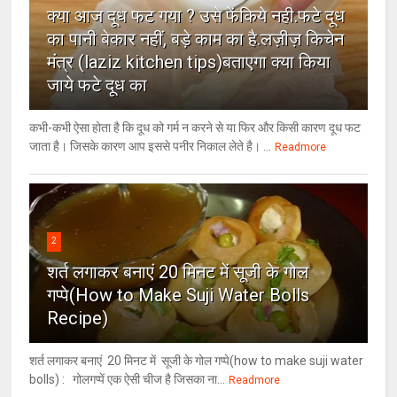
क्या आज दूध फट गया ? उसे फेंकिये नही.फटे दूध
का पानी बेकार नहीं, बड़े काम का है.लज़ीज़ किचेन
मंत्र (laziz kitchen tips)बताएगा क्या किया
जाये फटे दूध का
कभी-कभी ऐसा होता है कि दूध को गर्म न करने से या फिर और किसी कारण दूध फट
जाता है। जिसके कारण आप इससे पनीर निकाल लेते है। ...
Readmore
2
शर्त लगाकर बनाएं 20 मिनट में सूजी के गोल
गप्पे(How to Make Suji Water Bolls
Recipe)
शर्त लगाकर बनाएं 20 मिनट में सूजी के गोल गप्पे(how to make suji water
bolls) : गोलगप्पें एक ऐसी चीज है जिसका ना...
Readmore