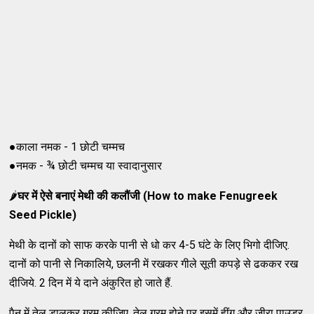
●काला नमक - 1 छोटी चम्मच
●नमक - ¾ छोटी चम्मच या स्वादानुसार
🌶
घर में ऐसे बनाएं मेथी की कलौंजी (How to make Fenugreek
Seed Pickle)
मेथी के दानों को साफ करके पानी से धो कर 4-5 घंटे के लिए भिगो दीजिए.
दानों को पानी से निकालिये, छलनी में रखकर गीले सूती कपड़े से ढककर रख
दीजिये. 2 दिन में ये दाने अंकुरित हो जाते हैं.
पैन में तेल डालकर गरम कीजिए. तेल गरम होने पर इसमें हींग और जीरा पाउडर