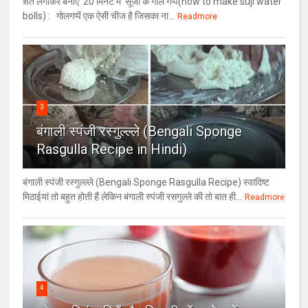
शर्त लगाकर बनाएं 20 मिनट में सूजी के गोल गप्पे(how to make suji water
bolls) : गोलगप्पें एक ऐसी चीज है जिसका ना...
Readmore
3
बंगाली स्पंजी रस्गुल्ल्ले (Bengali Sponge
Rasgulla Recipe in Hindi)
बंगाली स्पंजी रस्गुल्ल्ले (Bengali Sponge Rasgulla Recipe) स्वादिष्ट
मिठाईयां तो बहुत होती हैं लेकिन बंगाली स्पंजी रसगुल्ले की तो बात ही...
Readmore
4