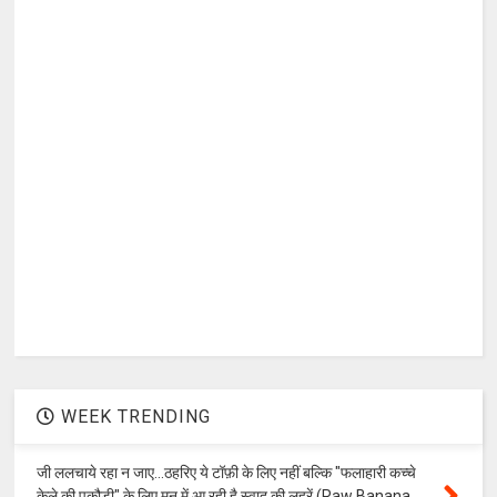
WEEK TRENDING
जी ललचाये रहा न जाए...ठहरिए ये टॉफ़ी के लिए नहीं बल्कि "फलाहारी कच्चे
केले की पकौड़ी" के लिए मन में आ रही है स्वाद की लहरें (Raw Banana