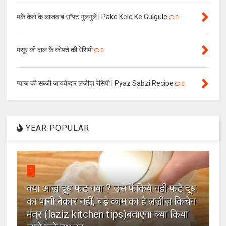
पके केले के लाजवाब सॉफ्ट गुलगुले | Pake Kele Ke Gulgule
0
मसूर की दाल के कोफ्ते की रेसिपी
0
प्याज की सब्जी जायकेदार लज़ीज़ रेसिपी | Pyaz Sabzi Recipe
0
YEAR POPULAR
1
क्या आज दूध फट गया ? उसे फेंकिये नही.फटे दूध
का पानी बेकार नहीं, बड़े काम का है.लज़ीज़ किचेन
मंत्र (laziz kitchen tips)बताएगा क्या किया