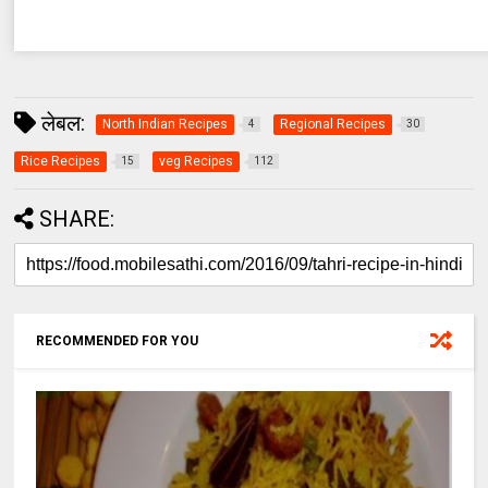
लेबल:
North Indian Recipes
Regional Recipes
4
30
Rice Recipes
veg Recipes
15
112
SHARE:
RECOMMENDED FOR YOU