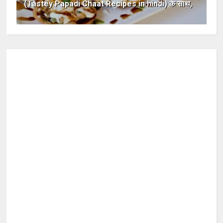
(Tastey Papadi Chaat Recipes in hindi) के साथ,