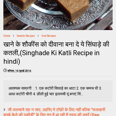
Home
Sweets Recipes
Vrat Recipes
खाने के शौकींस को दीवाना बना दे ये सिंघाड़े की
कतली,(Singhade Ki Katli Recipe in
hindi)
शनिवार, 16 जुलाई 2016
आवश्यक साम्रगी : 1. एक कटोरी सिघाड़े का आटा 2. एक चम्मच घी 3.
आधा कटोरी चीनी 4. छीली हुई चार इलायची यूं बनाएं सिं...
जी ललचाये रहा न जाए...ठहरिए ये टॉफ़ी के लिए नहीं बल्कि "फलाहारी
कच्चे केले की पकौड़ी" के लिए मन में आ रही है स्वाद की लहरें (Raw