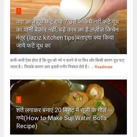
1
क्या आज दूध फट गया ? उसे फेंकिये नही.फटे दूध
का पानी बेकार नहीं, बड़े काम का है.लज़ीज़ किचेन
मंत्र (laziz kitchen tips)बताएगा क्या किया
जाये फटे दूध का
कभी-कभी ऐसा होता है कि दूध को गर्म न करने से या फिर और किसी कारण दूध फट
जाता है। जिसके कारण आप इससे पनीर निकाल लेते है। ...
Readmore
2
शर्त लगाकर बनाएं 20 मिनट में सूजी के गोल
गप्पे(How to Make Suji Water Bolls
Recipe)