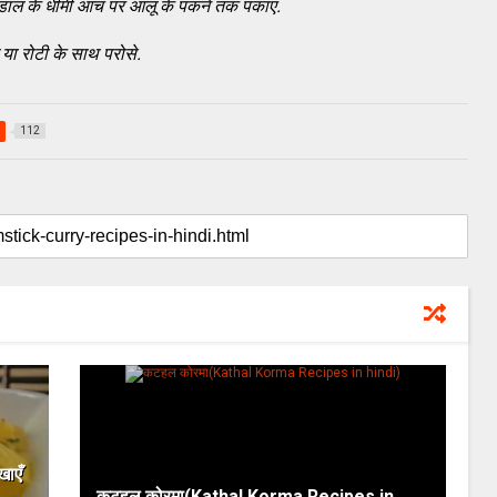
ी डाल के धीमी आंच पर आलू के पकने तक पकाए.
या रोटी के साथ परोसे.
112
खाएँ
कटहल कोरमा(Kathal Korma Recipes in