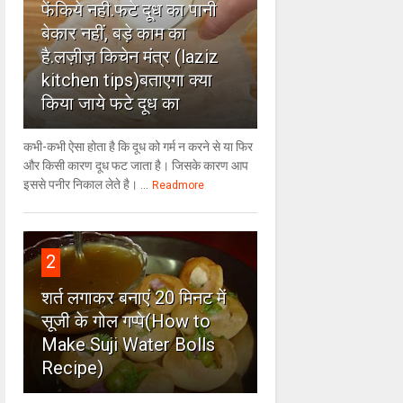
फेंकिये नही.फटे दूध का पानी
बेकार नहीं, बड़े काम का
है.लज़ीज़ किचेन मंत्र (laziz
kitchen tips)बताएगा क्या
किया जाये फटे दूध का
कभी-कभी ऐसा होता है कि दूध को गर्म न करने से या फिर
और किसी कारण दूध फट जाता है। जिसके कारण आप
इससे पनीर निकाल लेते है। ...
Readmore
2
शर्त लगाकर बनाएं 20 मिनट में
सूजी के गोल गप्पे(How to
Make Suji Water Bolls
Recipe)