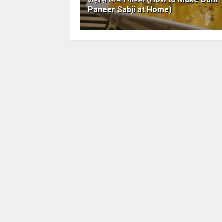
Paneer Sabji at Home)