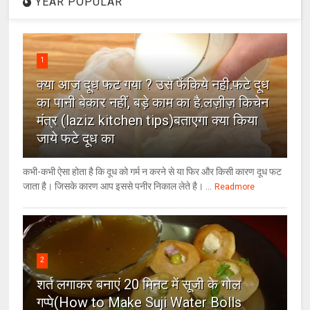
YEAR POPULAR
1
क्या आज दूध फट गया ? उसे फेंकिये नही.फटे दूध
का पानी बेकार नहीं, बड़े काम का है.लज़ीज़ किचेन
मंत्र (laziz kitchen tips)बताएगा क्या किया
जाये फटे दूध का
कभी-कभी ऐसा होता है कि दूध को गर्म न करने से या फिर और किसी कारण दूध फट
जाता है। जिसके कारण आप इससे पनीर निकाल लेते है। ...
Readmore
2
शर्त लगाकर बनाएं 20 मिनट में सूजी के गोल
गप्पे(How to Make Suji Water Bolls