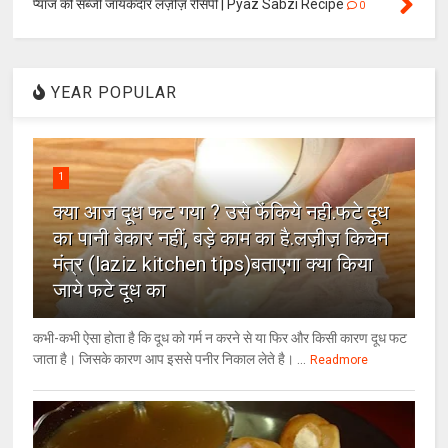
प्याज की सब्जी जायकेदार लज़ीज़ रेसिपी | Pyaz Sabzi Recipe
0
YEAR POPULAR
1
क्या आज दूध फट गया ? उसे फेंकिये नही.फटे दूध
का पानी बेकार नहीं, बड़े काम का है.लज़ीज़ किचेन
मंत्र (laziz kitchen tips)बताएगा क्या किया
जाये फटे दूध का
कभी-कभी ऐसा होता है कि दूध को गर्म न करने से या फिर और किसी कारण दूध फट
जाता है। जिसके कारण आप इससे पनीर निकाल लेते है। ...
Readmore