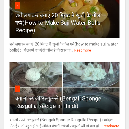
2
शर्त लगाकर बनाएं 20 मिनट में सूजी के गोल
गप्पे(How to Make Suji Water Bolls
Recipe)
शर्त लगाकर बनाएं 20 मिनट में सूजी के गोल गप्पे(how to make suji water
bolls) : गोलगप्पें एक ऐसी चीज है जिसका ना...
Readmore
3
बंगाली स्पंजी रस्गुल्ल्ले (Bengali Sponge
Rasgulla Recipe in Hindi)
बंगाली स्पंजी रस्गुल्ल्ले (Bengali Sponge Rasgulla Recipe) स्वादिष्ट
मिठाईयां तो बहुत होती हैं लेकिन बंगाली स्पंजी रसगुल्ले की तो बात ही...
Readmore